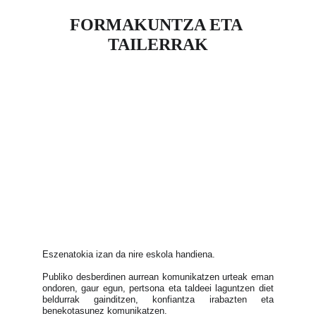
FORMAKUNTZA ETA 
TAILERRAK
Eszenatokia izan da nire eskola handiena.
Publiko desberdinen aurrean komunikatzen urteak eman
ondoren, gaur egun, pertsona eta taldeei laguntzen diet
beldurrak gainditzen, konfiantza irabazten eta
benekotasunez komunikatzen.