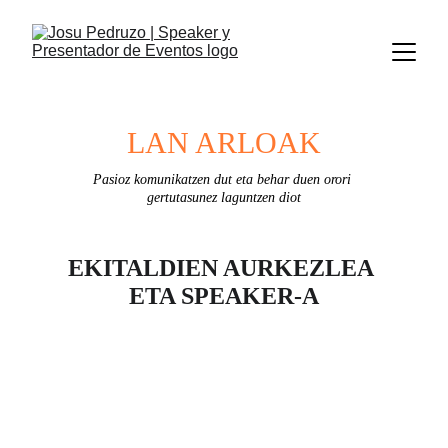
LAN ARLOAK
Pasioz komunikatzen dut eta behar duen orori 
gertutasunez laguntzen diot
EKITALDIEN AURKEZLEA 
ETA SPEAKER-A