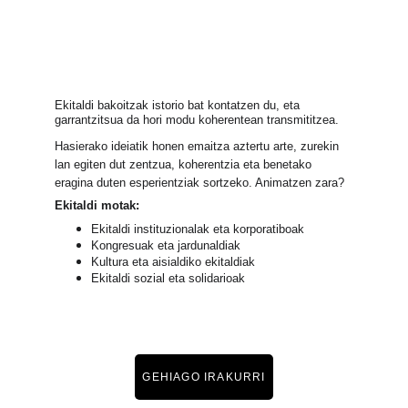
Ekitaldi bakoitzak istorio bat kontatzen du, eta
garrantzitsua da hori modu koherentean transmititzea.
Hasierako ideiatik honen emaitza aztertu arte, zurekin
lan egiten dut zentzua, koherentzia eta benetako
eragina duten esperientziak sortzeko. Animatzen zara?
Ekitaldi motak:
Ekitaldi instituzionalak eta korporatiboak
Kongresuak eta jardunaldiak
Kultura eta aisialdiko ekitaldiak
Ekitaldi sozial eta solidarioak
GEHIAGO IRAKURRI